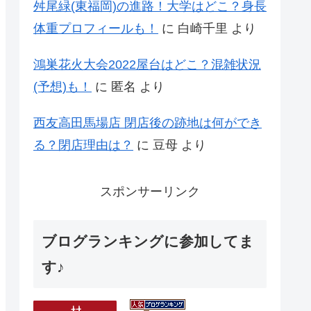
舛尾緑(東福岡)の進路！大学はどこ？身長
体重プロフィールも！
に
白崎千里
より
鴻巣花火大会2022屋台はどこ？混雑状況
(予想)も！
に
匿名
より
西友高田馬場店 閉店後の跡地は何ができ
る？閉店理由は？
に
豆母
より
スポンサーリンク
ブログランキングに参加してま
す♪