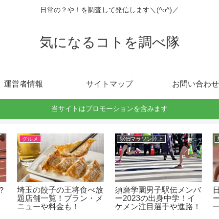
日常の？や！を調査して発信します＼(^o^)／
気になるコトを調べ隊
運営者情報
サイトマップ
お問い合わせ
当サイトはプロモーションを含みます
グルメ
駅伝マラソン陸上
？
埼玉の餃子の王将食べ放
須磨学園男子駅伝メンバ
題店舗一覧！プラン・メ
ー2023の出身中学！イ
ニューや料金も！
ケメン注目選手や進路！