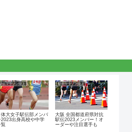
駅伝マラソン陸上
駅伝マラソン陸上
バスケッ
日体大女子駅伝部メンバ
大阪 全国都道府県対抗
京都精
ー2023出身高校や中学
駅伝2023メンバー！オ
部メンバ
一覧
ーダーや注目選手も
中学！
や進路