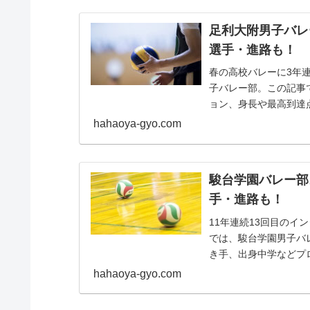
足利大附男子バレ
選手・進路も！
春の高校バレーに3年
子バレー部。この記事で
ョン、身長や最高到達
にイケメ...
hahaoya-gyo.com
駿台学園バレー部
手・進路も！
11年連続13回目の
では、駿台学園男子バ
き手、出身中学などプ
ました。 ...
hahaoya-gyo.com