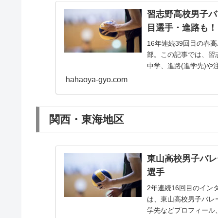
習志野高校男子バ
目選手・進路も！
16年連続39回目の
部。この記事では、習
中学、進路(進学先)や
hahaoya-gyo.com
関西・東海地区
東山高校男子バレ
選手
2年連続16回目のイ
は、東山高校男子バレ
学先などプロフィール、注目選