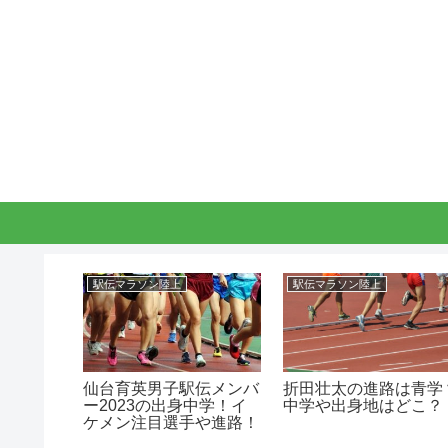
駅伝マラソン陸上
駅伝マラソン陸上
伝メンバ
仙台育英男子駅伝メンバ
折田壮太の進路は青学
中学！か
ー2023の出身中学！イ
中学や出身地はどこ？
や進路！
ケメン注目選手や進路！