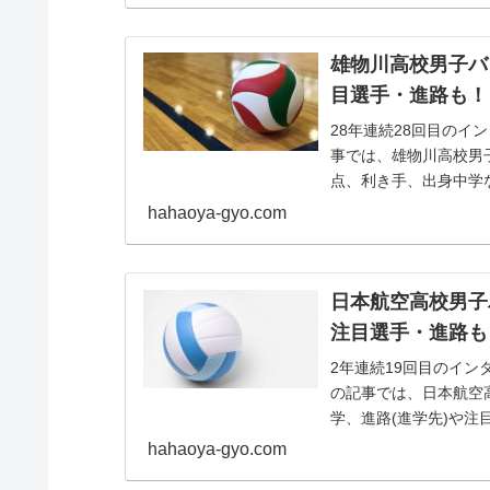
雄物川高校男子バ
目選手・進路も！
28年連続28回目の
事では、雄物川高校男
点、利き手、出身中学
まとめました。
hahaoya-gyo.com
日本航空高校男子
注目選手・進路も
2年連続19回目のイン
の記事では、日本航空
学、進路(進学先)や注目
年...
hahaoya-gyo.com