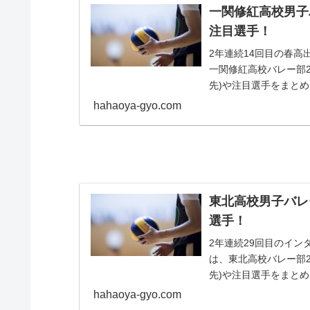
一関修紅高校男子
注目選手！
2年連続14回目の春
一関修紅高校バレー部2
先)や注目選手をまと
hahaoya-gyo.com
東北高校男子バレ
選手！
2年連続29回目のイ
は、東北高校バレー部2
先)や注目選手をまと
hahaoya-gyo.com