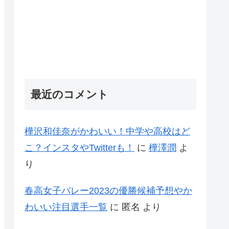
最近のコメント
樺沢和佳奈がかわいい！中学や高校はど
こ？インスタやTwitterも！
に
樺澤潤
よ
り
春高女子バレー2023の優勝候補予想やか
わいい注目選手一覧
に
匿名
より