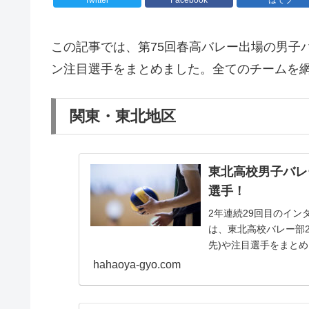
この記事では、第75回春高バレー出場の男子
ン注目選手をまとめました。全てのチームを
関東・東北地区
東北高校男子バレ
選手！
2年連続29回目のイ
は、東北高校バレー部2
先)や注目選手をまと
hahaoya-gyo.com