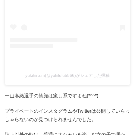
yukihiro.m(@yukilulu5566)がシェアした投稿
一山麻緒選手の笑顔は癒し系ですよね(*^^*)
プライベートのインスタグラムやTwitterは公開していらっ
しゃらないのか見つけられませんでした。
陸上以外の時は、普通にオシャレを楽しむ女の子で居た