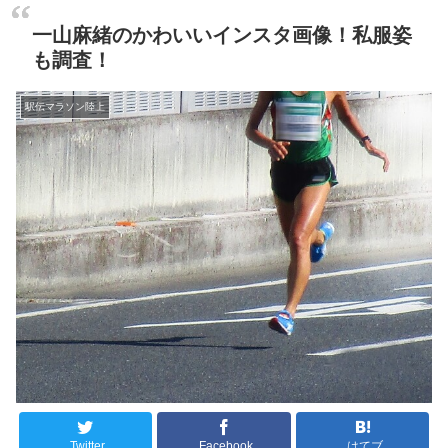
一山麻緒のかわいいインスタ画像！私服姿
も調査！
駅伝マラソン陸上
Twitter
Facebook
はてブ