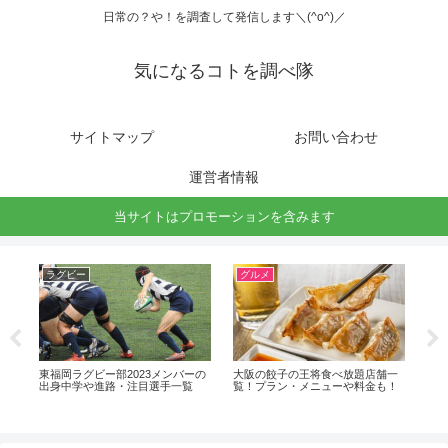
日常の？や！を調査して発信します＼(^o^)／
気になるコトを調べ隊
サイトマップ
お問い合わせ
運営者情報
当サイトはプロモーションを含みます
ラグビー
グルメ
駅
一
東福岡ラグビー部2023メンバーの
大阪の餃子の王将食べ放題店舗一
仙台
！
出身中学や進路・注目選手一覧
覧！プラン・メニューや料金も！
出
路