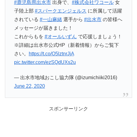
#鹿児島県出水市
出身で、
#株式会社ワコール
女
子陸上部
#スパークエンジェルス
に所属して活躍
されている
#一山麻緒
選手から
#出水市
の皆様へ
メッセージが届きました！
これからもを
#オールいずん
で応援しましょう！
※詳細は出水市公式HP（新着情報）からご覧下
さい。
https://t.co/O5lztnrJjA
pic.twitter.com/ezSQdUXs2u
— 出水市地域おこし協力隊 (@izumichiiki2016)
June 22, 2020
スポンサーリンク