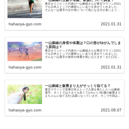
東京オリンピック代表の一山麻緒さんが東京マラソン2021
でも日本人トップの素晴らしい走りを見せてくれました。
そんな一山選手の父や母について気になる方が多いようで
す。そこで今回は、一山麻緒選手の父母、両親や家族につ
いて調査しました。また記事の...
hahaoya-gyo.com
2021.01.31
一山麻緒の身長や体重は？口の形がゆがんでしま
う原因は？
東京オリンピック代表の一山麻緒さんが東京マラソン2021
でも日本人トップの素晴らしい走りを見せてくれました。
そんな一山選手の身長や体重が気になります！また口元の
形が気になっている方が多いようです。そこで今回は、一
山選手の身長や体重や口の形が...
hahaoya-gyo.com
2021.01.31
一山麻緒と飯豊まりえがそっくり似てる？
東京マラソンで見事日本人トップ入賞を果たした一山麻緒
選手。ネットではスタイル良くてかわいい❗女優の飯豊まり
えちゃんに似てる❗と話題になっています。そこで今回は、
一山麻緒さんと飯豊まりえちゃんの画像を比較してみまし
た。
hahaoya-gyo.com
2021.08.07